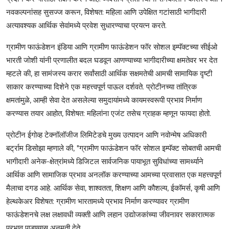
नवकल्पनांसह सुसज्ज करून, विशेषत: महिला आणि उपेक्षित गटांसाठी भागीदारी
अत्यावश्यक आर्थिक सेवांमध्ये प्रवेश सुधारण्याचा प्रयत्न करते.
ग्रामीण फाऊंडेशन इंडिया आणि ग्रामीण फाऊंडेशन फॉर सोशल इम्पॅक्टच्या सीईओ
भारती जोशी यांनी प्रणालीत बदल घडवून आणण्याच्या भागीदारीच्या क्षमतेवर भर देत
म्हटले की, हा सामंजस्य करार सर्वांसाठी आर्थिक सक्षमतेची आमची सामायिक दृष्टी
साकार करण्याच्या दिशेने एक महत्त्वपूर्ण पाऊल दर्शवते. प्रोटीनच्या तांत्रिक
क्षमतांमुळे, आम्ही सेवा देत असलेल्या समुदायांमध्ये कायमस्वरूपी प्रभाव निर्माण
करण्यास तयार आहोत, विशेषत: महिलांना एजंट तसेच ग्राहक म्हणून फायदा होतो.
प्रोटीन ईगोव्ह टेक्नॉलॉजीज लिमिटेडचे मुख्य उत्पादन आणि नवोन्मेष अधिकारी
बर्ट्राम डिसोझा म्हणाले की, "ग्रामीण फाऊंडेशन फॉर सोशल इम्पॅक्ट सोबतची आमची
भागीदारी अनेक-क्षेत्रांमध्ये डिजिटल सार्वजनिक पायाभूत सुविधांच्या सामर्थ्याने
आर्थिक आणि सामाजिक प्रभाव अनलॉक करण्याच्या आमच्या प्रवासात एक महत्त्वपूर्ण
मैलाचा दगड आहे. आर्थिक सेवा, शाश्वतता, शिक्षण आणि कौशल्य, ईकॉमर्स, कृषी आणि
हेल्थकेअर विशेषत: ग्रामीण भारतामध्ये प्रभाव निर्माण करण्यावर ग्रामीण
फाऊंडेशनचे लक्ष लक्षावधी व्यक्ती आणि लहान उद्योजकांच्या जीवनावर सकारात्मक
प्रभाव पाडण्यास अनुमती देते.