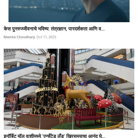
केस पुनरुज्जीवनाचे भविष्य: तंत्रज्ञान, पारदर्शकता आणि व...
Mamta Choudhary
Oct 11, 2025
इनॉर्बिट मॉल वाशीमध्ये 'एन्चँटेड लँड' ख्रिसमसचा आनंद घे...