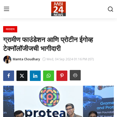
व्यवसाय
Contact
ग्रामीण फाउंडेशन आणि प्रोटीन ईगोव्ह
टेक्नॉलॉजीजची भागीदारी
About
देश
Mamta Choudhary
Wed, 04 Sep 2024 01:16 PM (IST)
जीवनशैली
व्यवसाय
मनोरंजन
प्रेस रिलीज