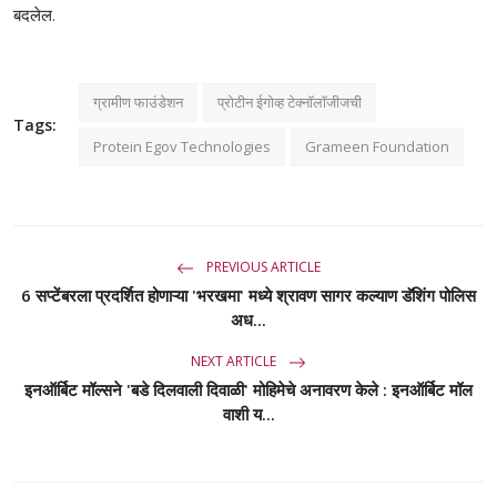
बदलेल.
ग्रामीण फाउंडेशन
प्रोटीन ईगोव्ह टेक्नॉलॉजीजची
Tags:
Protein Egov Technologies
Grameen Foundation
PREVIOUS ARTICLE
6 सप्टेंबरला प्रदर्शित होणाऱ्या 'भरखमा' मध्ये श्रावण सागर कल्याण डॅशिंग पोलिस
अध...
NEXT ARTICLE
इनऑर्बिट मॉल्सने 'बडे दिलवाली दिवाळी' मोहिमेचे अनावरण केले : इनऑर्बिट मॉल
वाशी य...