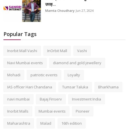
उपक्...
Mamta Choudhary
Jun 27, 2024
Popular Tags
Inorbit Mall Vashi
InOrbit Mall
Vashi
Navi Mumbai events
diamond and gold jewellery
Mohadi
patriotic events
Loyalty
IAS officer Hari Chandana
Tumsar Taluka
Bharkhama
navi mumbai
Bajaj Finserv
Investment India
Inorbit Malls
Mumbai events
Pioneer
Maharashtra
Malad
16th edition