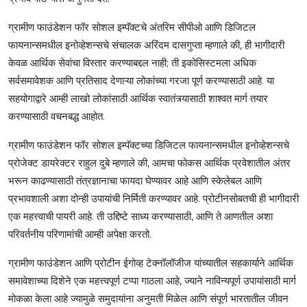
ग्रामीण फाउंडेशन फॉर सोशल इम्पॅक्टचे अंतरिम सीपीओ आणि डिजिटल
फायनान्समधील इनोव्हेशन्सचे संचालक अरिंदम दासगुप्ता म्हणाले की, ही भागीदारी
केवळ आर्थिक सेवांचा विस्तार करण्याबद्दल नाही; ती इकोसिस्टमला अधिक
सर्वसमावेशक आणि प्रतिसाद देणाऱ्या लोकांच्या गरजा पूर्ण करण्यासाठी आहे. या
सहयोगाद्वारे आम्ही लाखो लोकांसाठी आर्थिक स्वातंत्र्यासाठी शाश्वत मार्ग तयार
करण्यासाठी वचनबद्ध आहोत.
ग्रामीण फाउंडेशन फॉर सोशल इम्पॅक्टच्या डिजिटल फायनान्समधील इनोव्हेशन्सचे
प्रोजेक्ट डायरेक्टर राहुल दुबे म्हणाले की, आमचा फोकस आर्थिक प्रवेशातील अंतर
भरून काढण्यासाठी तंत्रज्ञानाचा फायदा घेण्यावर आहे आणि स्केलेबल आणि
प्रभावशाली अशा दोन्ही उपायांची निर्मिती करण्यावर आहे. प्रोटीनसोबतची ही भागीदारी
एक महत्त्वाची पायरी आहे. ती उद्दिष्टे साध्य करण्यासाठी, आणि ते आणतील अशा
परिवर्तनीय परिणामांची आम्ही अपेक्षा करतो.
ग्रामीण फाउंडेशन आणि प्रोटीन ईगोव्ह टेक्नॉलॉजीज यांच्यातील सहकार्याने आर्थिक
समावेशाच्या दिशेने एक महत्त्वपूर्ण टप्पा गाठला आहे, ज्याने नाविन्यपूर्ण उपायांसाठी मार्ग
मोकळा केला आहे ज्यामुळे समुदायांना अनुमती मिळेल आणि संपूर्ण भारतातील जीवन