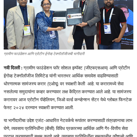
ग्रामीण फाउंडेशन आणि प्रोटीन ईगोव्ह टेक्नॉलॉजीजची भागीदारी
नवी दिल्ली :
ग्रामीण फाउंडेशन फॉर सोशल इम्पॅक्ट (जीएफएसआय) आणि प्रोटीन
ईगोव्ह टेक्नॉलॉजीज लिमिटेड यांनी भारतभर आर्थिक समावेश वाढविण्यासाठी
धोरणात्मक सामंजस्य करार (एओयू) वर स्वाक्षरी केली आहे. या करारामध्ये सेवा
नसलेल्या समुदायांना कव्हर करण्यावर लक्ष केंद्रित करण्यात आले आहे. या सामंजस्य
करारावर आज प्रोटीन पॅव्हेलियन, जिओ वर्ल्ड कन्व्हेन्शन सेंटर येथे ग्लोबल फिनटेक
फेस्ट २०२४ दरम्यान स्वाक्षरी करण्यात आली.
या भागीदारीचा उद्देश एजंट-आधारित नेटवर्कचे रूपांतर करण्यासाठी तंत्रज्ञानाचा लाभ
घेणे, व्यवसाय प्रतिनिधींना (बीसी) विविध प्रकारच्या आर्थिक आणि गैर-वित्तीय सेवा
प्रदान करण्यासाठी सक्षम करणे आहे. व्यवसाय प्रतिनिधींना समकालीन कौशल्ये आणि